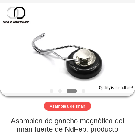
imán
Proveedor.
Copyright
©
2020
-
2021
magnetsassembly.com.
HOGAR
All
Rights
Reserved.
PRODUCTOS
SOBRE
NOSOTROS
VIAJE
DE
Asamblea de imán
LA
Asamblea de gancho magnética del
FÁBRICA
imán fuerte de NdFeb, producto