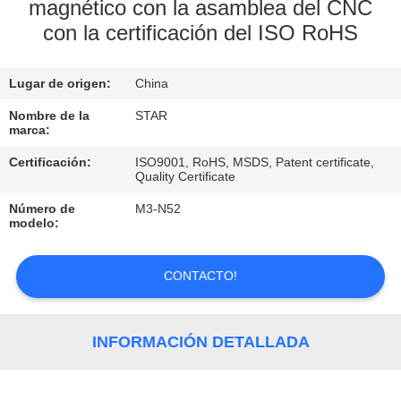
magnético con la asamblea del CNC
con la certificación del ISO RoHS
CONTROL
DE
Lugar de origen:
China
CALIDAD
Nombre de la
STAR
marca:
ÉNTRENOS
Certificación:
ISO9001, RoHS, MSDS, Patent certificate,
EN
Quality Certificate
CONTACTO
Número de
M3-N52
modelo:
CON
CONTACTO!
NOTICIAS
INFORMACIÓN DETALLADA
CASOS