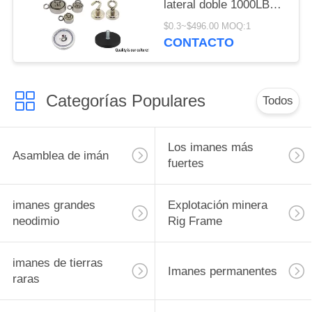
lateral doble 1000LBS
del POTE que tira de la
$0.3~$496.00 MOQ:1
fuerza - gancho de
CONTACTO
ataque incluido
Categorías Populares
Todos
Los imanes más
Asamblea de imán
fuertes
imanes grandes
Explotación minera
neodimio
Rig Frame
imanes de tierras
Imanes permanentes
raras