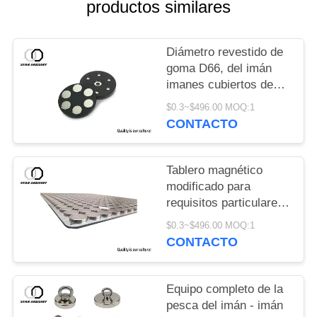
productos similares
Diámetro revestido de
goma D66, del imán
imanes cubiertos de
goma D88 para el
$0.3~$496.00 MOQ:1
soporte ligero
CONTACTO
Tablero magnético
modificado para
requisitos particulares
fuerte de NdFeb con la
$0.3~$496.00 MOQ:1
asamblea del panel de
CONTACTO
acero inoxidable
Equipo completo de la
pesca del imán - imán