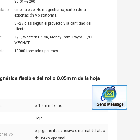
$0.01~$200
etado:
embalaje del No-magnetismo, cartón de la
exportación y plataforma
3~25 días según el proyecto y la cantidad del
cliente
o:
T/T, Western Union, MoneyGram, Paypal, L/C,
WECHAT
nte:
10000 toneladas por mes
ética flexible del rollo 0.05m m de la hoja
a:
el 1.2m máximo
:
Hoja
el pegamento adhesivo o normal del atuo
dhesivo:
de 3M es opcional