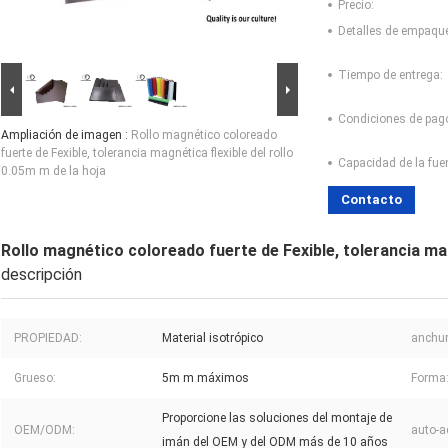
Precio:
Detalles de empaqu
Tiempo de entrega:
Condiciones de pag
Ampliación de imagen :
Rollo magnético coloreado
fuerte de Fexible, tolerancia magnética flexible del rollo
Capacidad de la fue
0.05m m de la hoja
Contacto
Rollo magnético coloreado fuerte de Fexible, tolerancia magn
descripción
PROPIEDAD:
Material isotrópico
anchur
Grueso:
5m m máximos
Forma
Proporcione las soluciones del montaje de
OEM/ODM:
auto-a
imán del OEM y del ODM más de 10 años