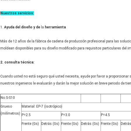
Nuestros servicios:
1.
Ayuda del diseño y de
la
herramienta
Más de 12 años de la fábrica de cadena de producción profesional para las soluc
moldean disponibles para su diseño modificado para requisitos particulares del im
2. consulta técnica:
Cuando usted no está seguro qué usted necesita, ayude por favor a proporcionar su
nuestros ingenieros le evaluarán y darán la mejor solución en breve periodo de tie
No.S-S10
Grueso
Material: EP-7 (isotrópico)
(milímetros)
P=2.5
P=3.0
P=4.5
Frente (Gs)
Detrás (Gs)
Frente (Gs)
Detrás (Gs)
Frente (Gs)
Detrás