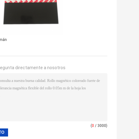
imán
regunta directamente a nosotros
(
0
/ 3000)