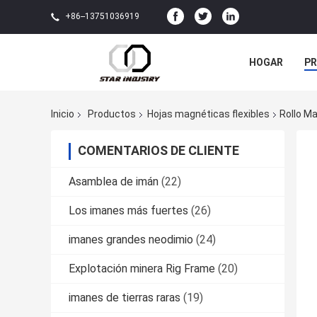
+86--13751036919
HOGAR
P
NOTICIAS
Inicio
Productos
Hojas magnéticas flexibles
Rollo Ma
COMENTARIOS DE CLIENTE
Asamblea de imán
(22)
Los imanes más fuertes
(26)
imanes grandes neodimio
(24)
Explotación minera Rig Frame
(20)
imanes de tierras raras
(19)