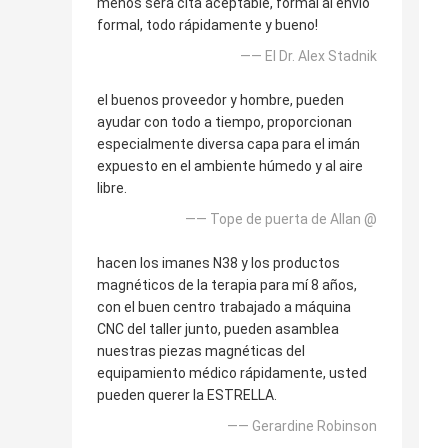
menos será cita aceptable, formal al envío
formal, todo rápidamente y bueno!
—— El Dr. Alex Stadnik
el buenos proveedor y hombre, pueden
ayudar con todo a tiempo, proporcionan
especialmente diversa capa para el imán
expuesto en el ambiente húmedo y al aire
libre.
—— Tope de puerta de Allan @
hacen los imanes N38 y los productos
magnéticos de la terapia para mí 8 años,
con el buen centro trabajado a máquina
CNC del taller junto, pueden asamblea
nuestras piezas magnéticas del
equipamiento médico rápidamente, usted
pueden querer la ESTRELLA.
—— Gerardine Robinson