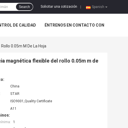
Solicitar una cotización
Search
|
Spanish
NTROL DE CALIDAD
ÉNTRENOS EN CONTACTO CON
l Rollo 0.05m M De La Hoja
ia magnética flexible del rollo 0.05m m de
to:
China
:
STAR
ISO9001,Quality Certificate
A11
inos:
mínima:
1