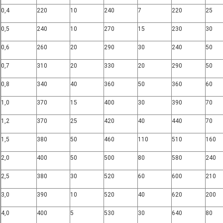
0,4
220
10
240
7
220
25
0,5
240
10
270
15
230
30
0,6
260
20
290
30
240
50
0,7
310
20
330
20
290
50
0,8
340
40
360
50
360
60
1,0
370
15
400
30
390
70
1,2
370
25
420
40
440
70
1,5
380
50
460
110
510
160
2,0
400
50
500
80
580
240
2,5
380
30
520
60
600
210
3,0
390
10
520
40
620
200
4,0
400
5
530
30
640
80