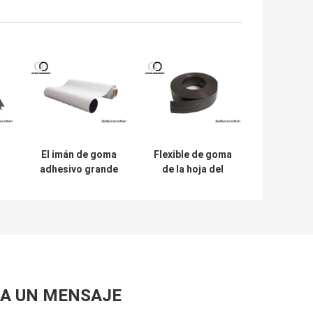
El imán de goma
Flexible de goma
adhesivo grande
de la hoja del
l
A4 cubre para la
imán auto-
,
impresión/la
adhesivo cortado
decoración de la
con tintas para la
familia
industria
r
necesaria diaria
A UN MENSAJE