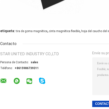
,
,
etiqueta:
tira de goma magnética
cinta magnética flexible
hoja del caucho del 
Contacto
Envíe su p
STAR UNITED INDUSTRY CO.,LTD
Persona de Contacto:
sales
Teléfono:
+8615986739311