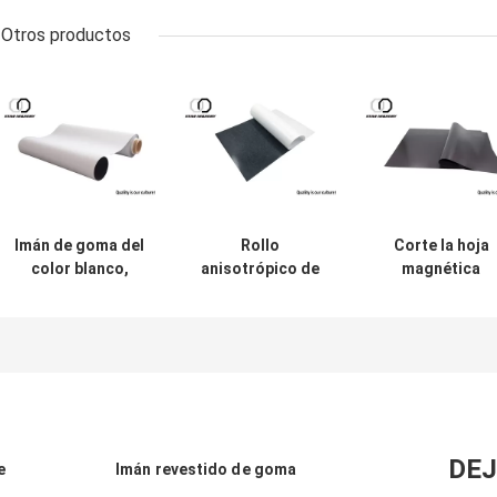
Otros productos
Imán de goma del
Rollo
Corte la hoja
color blanco,
anisotrópico de
magnética
tiras magnéticas
la hoja del imán
permanente de
de alta
de goma, cinta
vinilo con tintas
resistencia con el
magnética
hoja de goma
certificado EN71
flexible de
magnética a
encargo
prueba de calo
DEJ
e
Imán revestido de goma