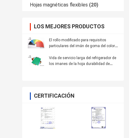
Hojas magnéticas flexibles
(20)
LOS MEJORES PRODUCTOS
El rollo modificado para requisitos
particulares del imán de goma del color,
Whiteboard magnético pela
multifuncional
Vida de servicio larga del refrigerador de
los imanes de la hoja durabilidad de
goma de acrílico clara del tablero de la
alta
CERTIFICACIÓN