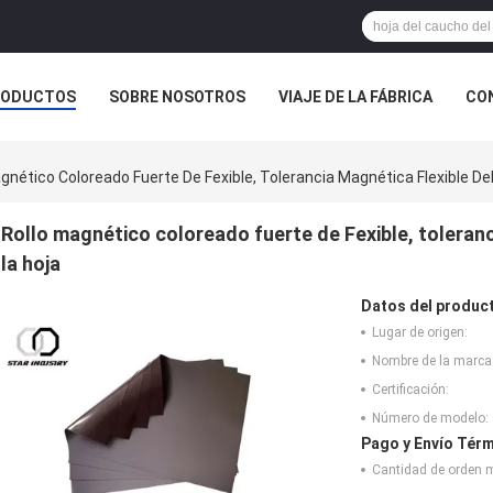
RODUCTOS
SOBRE NOSOTROS
VIAJE DE LA FÁBRICA
CO
CASOS
gnético Coloreado Fuerte De Fexible, Tolerancia Magnética Flexible De
Rollo magnético coloreado fuerte de Fexible, toleranc
la hoja
Datos del produc
Lugar de origen:
Nombre de la marca
Certificación:
Número de modelo:
Pago y Envío Térm
Cantidad de orden 