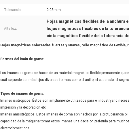
Tolerancia:
0.05m m
Hojas magnéticas flexibles de la anchura e
hojas magnéticas flexibles de la toleranci
Alta luz:
cinta magnética flexible de la tolerancia d
Hojas magnéticas coloreadas fuertes y suaves, rollo magnético de Fexible, ro
Formas del imán de goma:
Los imanes de goma se hacen de un material magnético flexible permanente que esté
cuál se puede dar más lejos diversas formas como el anillo, el cuadrado, el segmen
Tipos de imanes de goma:
Imanes isotrópicos: Éstos son ampliamente utilizados para el industryand necesario
impresión y la decoración etc.
Imanes anisotrópicos: Estos imanes de goma son hechos por la protuberancia o la 
capacidad de la máquina tomar estos imanes una decisión preferida para muchos
electrodomésticos.