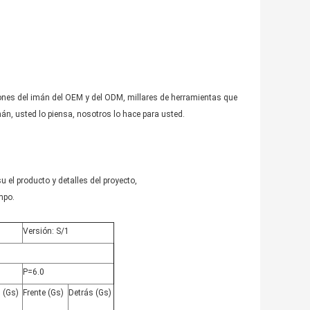
iones del imán del OEM y del ODM, millares de herramientas que
án, usted lo piensa, nosotros lo hace para usted.
 el producto y detalles del proyecto,
mpo.
Versión: S/1
P=6.0
 (Gs)
Frente (Gs)
Detrás (Gs)