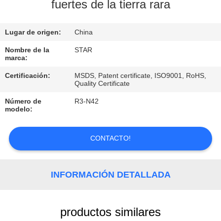
fuertes de la tierra rara
CONTROL
Lugar de origen:
China
DE
CALIDAD
Nombre de la
STAR
marca:
Certificación:
MSDS, Patent certificate, ISO9001, RoHS,
ÉNTRENOS
Quality Certificate
EN
Número de
R3-N42
modelo:
CONTACTO
CON
CONTACTO!
NOTICIAS
INFORMACIÓN DETALLADA
CASOS
productos similares