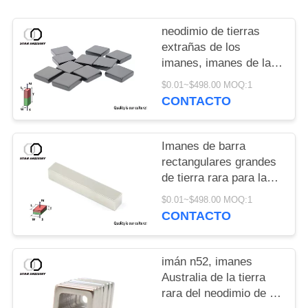
neodimio de tierras
extrañas de los
imanes, imanes de la
tierra rara, imanes de
$0.01~$498.00 MOQ:1
la tierra rara n52
CONTACTO
Imanes de barra
rectangulares grandes
de tierra rara para la
asamblea componente
$0.01~$498.00 MOQ:1
industrial
CONTACTO
imán n52, imanes
Australia de la tierra
rara del neodimio de la