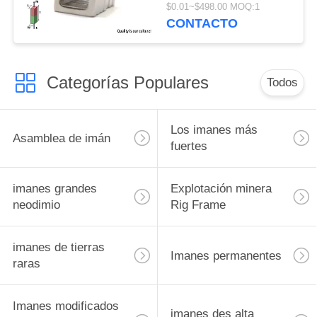
tierra rara
$0.01~$498.00 MOQ:1
CONTACTO
Categorías Populares
Todos
Los imanes más
Asamblea de imán
fuertes
imanes grandes
Explotación minera
neodimio
Rig Frame
imanes de tierras
Imanes permanentes
raras
Imanes modificados
imanes des alta