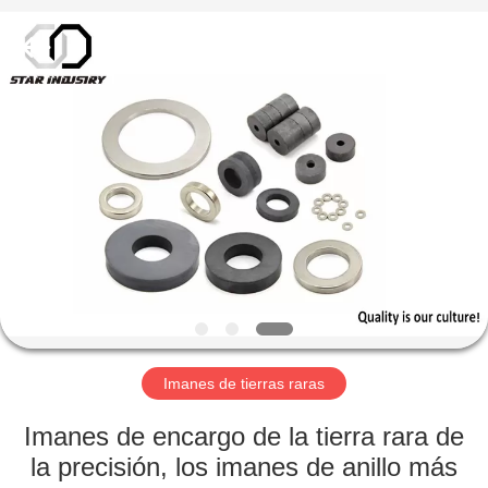
imán
Proveedor.
Copyright
©
2020
-
2021
magnetsassembly.com.
HOGAR
All
Rights
Reserved.
PRODUCTOS
SOBRE
NOSOTROS
VIAJE
DE
Imanes de tierras raras
LA
Imanes de encargo de la tierra rara de
FÁBRICA
la precisión, los imanes de anillo más