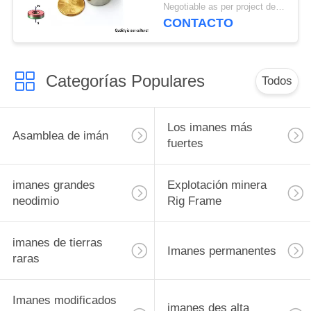
industrial de encargo
Negotiable as per project details MOQ:Orden de la muestra
redondo de la fuente
CONTACTO
Categorías Populares
Todos
Los imanes más
Asamblea de imán
fuertes
imanes grandes
Explotación minera
neodimio
Rig Frame
imanes de tierras
Imanes permanentes
raras
Imanes modificados
imanes des alta