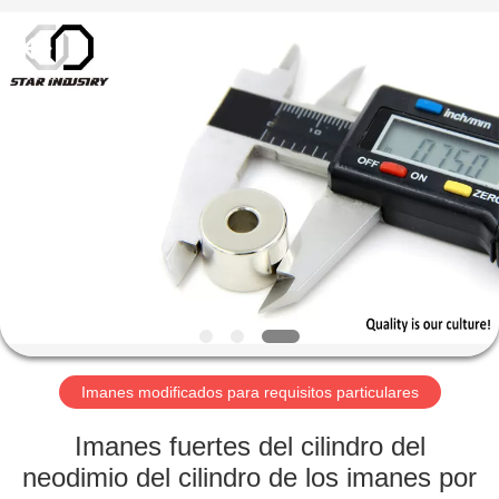
imán
Proveedor.
Copyright
©
2020
-
2021
magnetsassembly.com.
HOGAR
All
Rights
Reserved.
PRODUCTOS
SOBRE
NOSOTROS
VIAJE
DE
Imanes modificados para requisitos particulares
LA
Imanes fuertes del cilindro del
FÁBRICA
neodimio del cilindro de los imanes por