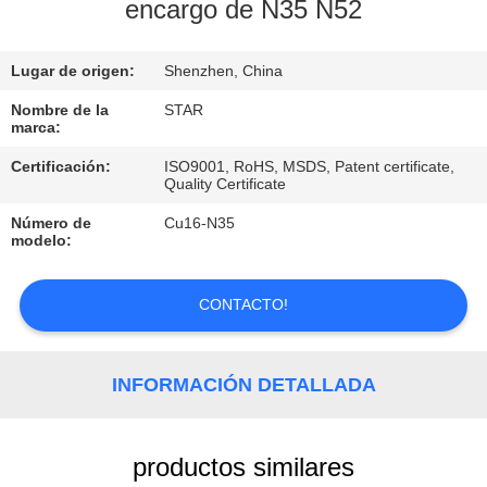
encargo de N35 N52
CONTROL
Lugar de origen:
Shenzhen, China
DE
CALIDAD
Nombre de la
STAR
marca:
Certificación:
ISO9001, RoHS, MSDS, Patent certificate,
ÉNTRENOS
Quality Certificate
EN
Número de
Cu16-N35
modelo:
CONTACTO
CON
CONTACTO!
NOTICIAS
INFORMACIÓN DETALLADA
CASOS
productos similares