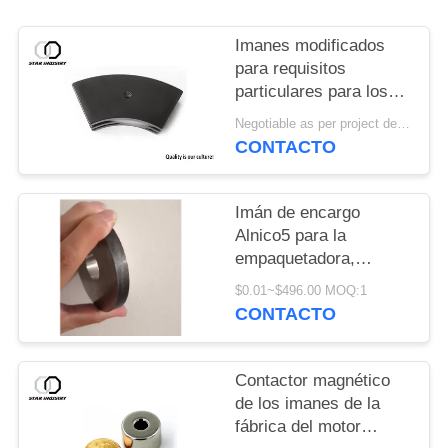
Imanes modificados
para requisitos
particulares para los
imanes permanentes
Negotiable as per project details MOQ:Orden de la muestra
de NdFeB de la tierra
CONTACTO
rara del neodimio de
epoxy del negro del
motor de fan del coche
Imán de encargo
Alnico5 para la
empaquetadora,
imanes des alta
$0.01~$496.00 MOQ:1
temperatura de la
CONTACTO
aleación de acero
450~525℃
Contactor magnético
de los imanes de la
fábrica del motor