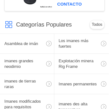
impermeable para las
CONTACTO
luces del tejado del taxi
Categorías Populares
Todos
Los imanes más
Asamblea de imán
fuertes
imanes grandes
Explotación minera
neodimio
Rig Frame
imanes de tierras
Imanes permanentes
raras
Imanes modificados
imanes des alta
para requisitos