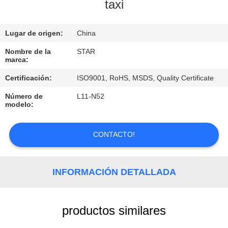
taxi
CONTROL
Lugar de origen:
China
DE
CALIDAD
Nombre de la
STAR
marca:
Certificación:
ISO9001, RoHS, MSDS, Quality Certificate
ÉNTRENOS
Número de
L11-N52
EN
modelo:
CONTACTO
CON
CONTACTO!
NOTICIAS
INFORMACIÓN DETALLADA
CASOS
productos similares