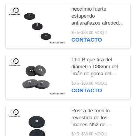
neodimio fuerte
estupendo
antiarañazos alrededor
del imán revestido de
$0.5~$88.00 MOQ:1
goma D66 D88 para el
CONTACTO
soporte en todo el
campo del montaje/de
la iluminación
110LB que tira del
diámetro D88mm del
imán de goma del
neodimio de la fuerza
$0.5~$88.00 MOQ:1
para el montaje de la
CONTACTO
luz del taxi
Rosca de tornillo
revestida de los
imanes N52 del
neodimio del caucho
$0.5~$88.00 MOQ:1