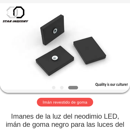
imán
Proveedor.
Copyright
©
2020
-
2021
magnetsassembly.com.
HOGAR
All
Rights
Reserved.
PRODUCTOS
SOBRE
NOSOTROS
VIAJE
DE
Imán revestido de goma
LA
Imanes de la luz del neodimio LED,
FÁBRICA
imán de goma negro para las luces del