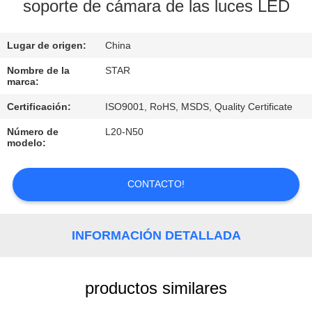
soporte de cámara de las luces LED
CONTROL
Lugar de origen:
China
DE
CALIDAD
Nombre de la
STAR
marca:
Certificación:
ISO9001, RoHS, MSDS, Quality Certificate
ÉNTRENOS
Número de
L20-N50
EN
modelo:
CONTACTO
CON
CONTACTO!
NOTICIAS
INFORMACIÓN DETALLADA
CASOS
productos similares