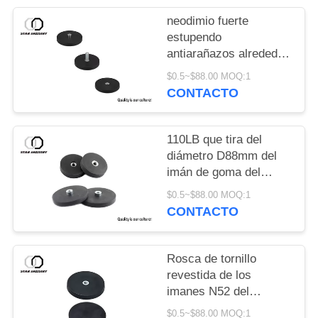
neodimio fuerte
estupendo
antiarañazos alrededor
del imán revestido de
$0.5~$88.00 MOQ:1
goma D66 D88 para el
CONTACTO
soporte en todo el
campo del montaje/de
la iluminación
110LB que tira del
diámetro D88mm del
imán de goma del
neodimio de la fuerza
$0.5~$88.00 MOQ:1
para el montaje de la
CONTACTO
luz del taxi
Rosca de tornillo
revestida de los
imanes N52 del
neodimio del caucho
$0.5~$88.00 MOQ:1