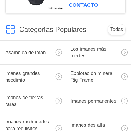
impermeable para las
CONTACTO
luces del tejado del taxi
Categorías Populares
Todos
Los imanes más
Asamblea de imán
fuertes
imanes grandes
Explotación minera
neodimio
Rig Frame
imanes de tierras
Imanes permanentes
raras
Imanes modificados
imanes des alta
para requisitos