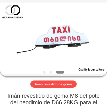
imán
Proveedor.
Copyright
©
2020
-
2021
magnetsassembly.com.
HOGAR
All
Rights
Reserved.
PRODUCTOS
SOBRE
NOSOTROS
VIAJE
DE
Imán revestido de goma
LA
Imán revestido de goma M8 del pote
FÁBRICA
del neodimio de D66 28KG para el