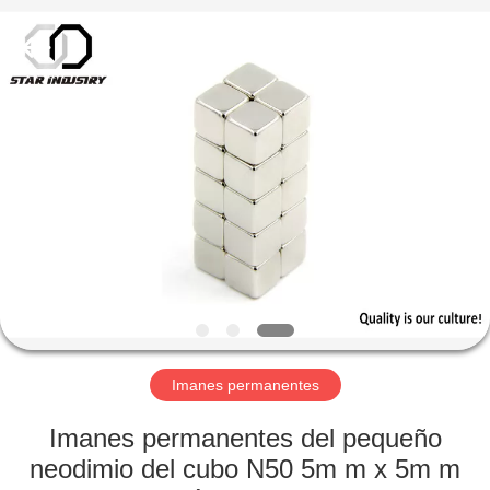
imán
Proveedor.
Copyright
©
2020
-
2021
magnetsassembly.com.
HOGAR
All
Rights
Reserved.
PRODUCTOS
SOBRE
NOSOTROS
VIAJE
DE
Imanes permanentes
LA
Imanes permanentes del pequeño
FÁBRICA
neodimio del cubo N50 5m m x 5m m