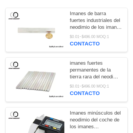
Imanes de barra
fuertes industriales del
neodimio de los imanes
permanentes del
$0.01~$496.00 MOQ:1
neodimio
CONTACTO
imanes fuertes
permanentes de la
tierra rara del neodimio
de los imanes N52 de
$0.01~$496.00 MOQ:1
20x5x2m m Ndfeb
CONTACTO
Imanes minúsculos del
neodimio del coche de
los imanes