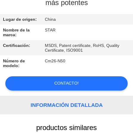
más potentes
CONTROL
Lugar de origen:
China
DE
CALIDAD
Nombre de la
STAR
marca:
Certificación:
MSDS, Patent certificate, RoHS, Quality
ÉNTRENOS
Certificate, ISO9001
EN
Número de
Cm26-N50
modelo:
CONTACTO
CON
CONTACTO!
NOTICIAS
INFORMACIÓN DETALLADA
CASOS
productos similares