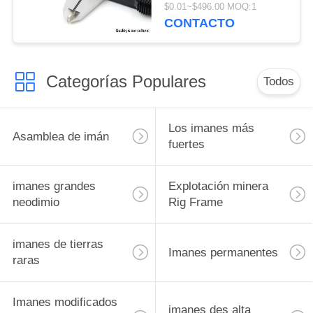
permanentes del
$0.01~$496.00 MOQ:1
neodimio de la alta
CONTACTO
precisión
Categorías Populares
Todos
Los imanes más
Asamblea de imán
fuertes
imanes grandes
Explotación minera
neodimio
Rig Frame
imanes de tierras
Imanes permanentes
raras
Imanes modificados
imanes des alta