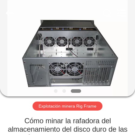
imán
Proveedor.
Copyright
©
2020
-
2021
magnetsassembly.com.
HOGAR
All
Rights
Reserved.
PRODUCTOS
SOBRE
NOSOTROS
VIAJE
DE
Explotación minera Rig Frame
LA
Cómo minar la rafadora del
FÁBRICA
almacenamiento del disco duro de las