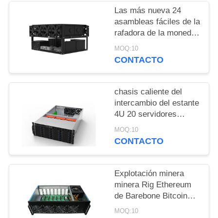
Las más nueva 24
asambleas fáciles de la
rafadora de la moneda
de Rig Frame Open Air
MOQ:10
Chia de la explotación
CONTACTO
minera de HDDs
chasis caliente del
intercambio del estante
4U 20 servidores
montados en rack del
MOQ:10
almacenamiento del
CONTACTO
chasis del servidor de
la caja del servidor de
las bahías
Explotación minera
minera Rig Ethereum
de Barebone Bitcoin
del servidor del
MOQ:10