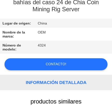
bahías del caso 24 de Chia Coin
Mining Rig Server
CONTROL
DE
Lugar de origen:
China
CALIDAD
Nombre de la
OEM
marca:
ÉNTRENOS
Número de
4324
EN
modelo:
CONTACTO
CONTACTO!
CON
NOTICIAS
INFORMACIÓN DETALLADA
CASOS
productos similares