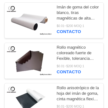
Imán de goma del color
blanco, tiras
magnéticas de alta
resistencia con el
$0.01~$200 MOQ:1
certificado EN71
CONTACTO
Rollo magnético
coloreado fuerte de
Fexible, tolerancia
magnética flexible del
$0.01~$200 MOQ:1
rollo 0.05m m de la
CONTACTO
hoja
Rollo anisotrópico de la
hoja del imán de goma,
cinta magnética flexible
de encargo
$0.01~$200 MOQ:1