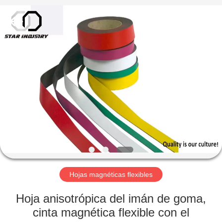
©
2020
-
2021
magnetsassembly.com.
All
Rights
Reserved.
HOGAR
PRODUCTOS
SOBRE
NOSOTROS
VIAJE
DE
Hojas magnéticas flexibles
LA
Hoja anisotrópica del imán de goma,
FÁBRICA
cinta magnética flexible con el