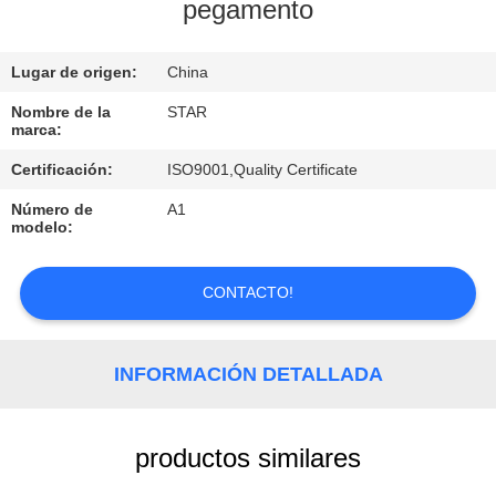
pegamento
CONTROL
Lugar de origen:
China
DE
CALIDAD
Nombre de la
STAR
marca:
Certificación:
ISO9001,Quality Certificate
ÉNTRENOS
Número de
A1
EN
modelo:
CONTACTO
CON
CONTACTO!
NOTICIAS
INFORMACIÓN DETALLADA
CASOS
productos similares